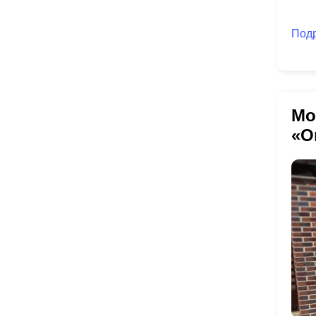
Под
Мо
«О