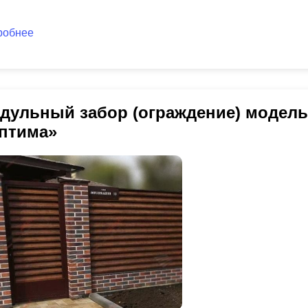
робнее
дульный забор (ограждение) модел
птима»