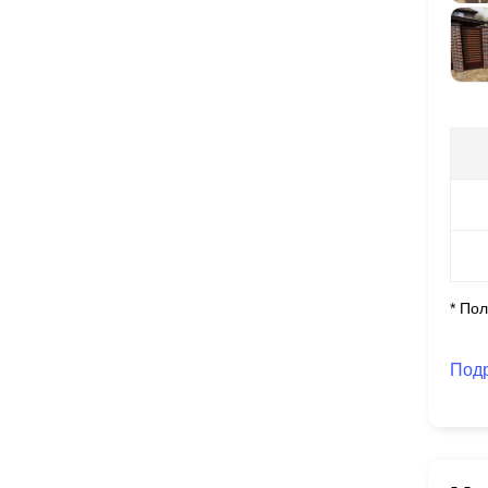
* По
Под