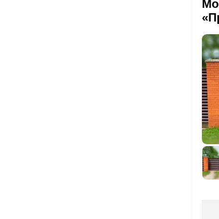
Мо
«П