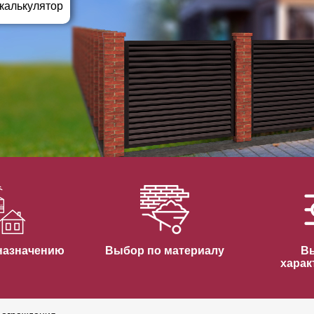
ВЫБОР ПО ХАРАКТЕРИСТИКАМ
 калькулятор
Горизонтальные заборы
Высокие заборы
Красивые, дизайнерские заборы
ВЫБОР ПО СПОСОБУ МОНТАЖА
Заборы под ключ
Готовые заборы
Комплекты заборов-лего "сделай сам"
Быстровозводимые заборы
назначению
Выбор по материалу
В
харак