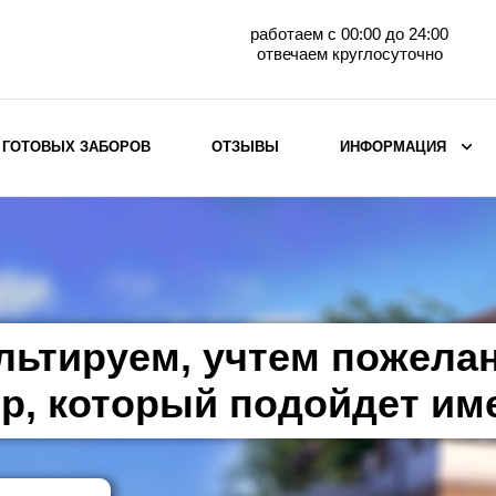
работаем с 00:00 до 24:00
отвечаем круглосуточно
 ГОТОВЫХ ЗАБОРОВ
ОТЗЫВЫ
ИНФОРМАЦИЯ
ВЫБОР ПО МАТЕРИАЛУ
Заборы с кирпичными столбами
Заборы из евроштакетника
горизонтального
льтируем, учтем пожела
Металлические заборы для дачи
Забор жалюзи с кирпичными столбами
р, который подойдет им
Металлические заборы
Металлические ограждения