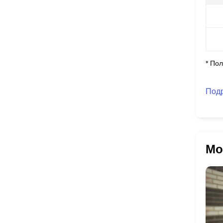
* По
Под
Мо