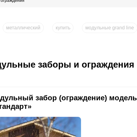
 ограждения
металлический
купить
модульные grand line
ульные заборы и ограждения
дульный забор (ограждение) модел
тандарт»