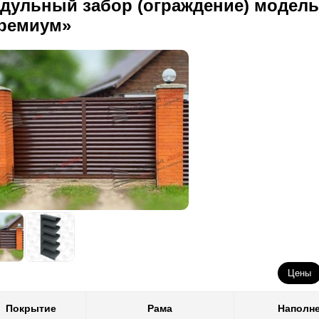
дульный забор (ограждение) модел
ремиум»
Цены
Покрытие
Рама
Наполн