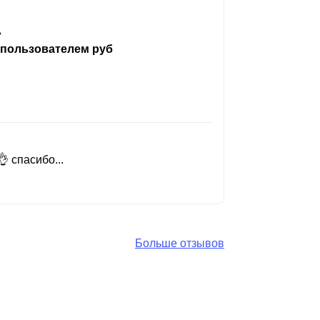
ь
 пользователем руб
 спасибо...
Добрый день
Читать вес
Больше отзывов