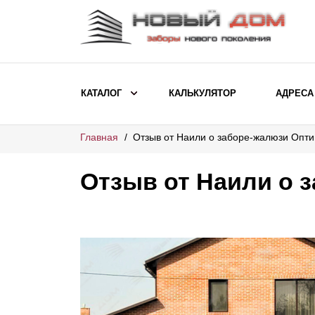
КАТАЛОГ
КАЛЬКУЛЯТОР
АДРЕСА
Главная
Отзыв от Наили о заборе-жалюзи Опт
ВЫБОР ПО МОДЕЛИ
Заборы Ранчо
Отзыв от Наили о 
Заборы Хай-тек
Заборы Классика
Заборы Жалюзи
ВЫБОР ПО НАЗНАЧЕНИЮ
Заборы и ограждения для детских
садов