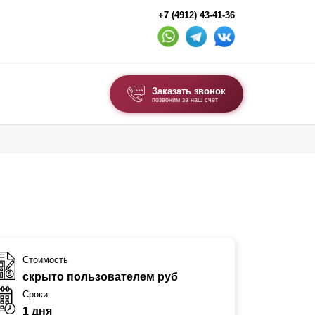
+7 (4912) 43-41-36
Заказать звонок
позвоним за наш счет
ВЫБОР ПО ТИПУ
Модульные заборы и ограждения
Комбинированные заборы
Секционные заборы
ВОРОТА И КАЛИТКИ
Стоимость
скрыто пользователем руб
Ворота откатные
Сроки
Ворота распашные
1 дня
Ворота складные гармошка