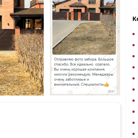
ВЫБОР ПО ХАРАКТЕРИСТИКАМ
Горизонтальные заборы
К
Высокие заборы
Красивые, дизайнерские заборы
ВЫБОР ПО СПОСОБУ МОНТАЖА
Заборы под ключ
Готовые заборы
Комплекты заборов-лего "сделай сам"
Быстровозводимые заборы