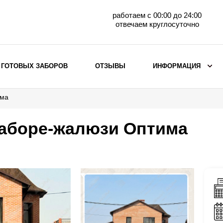
работаем с 00:00 до 24:00
отвечаем круглосуточно
 ГОТОВЫХ ЗАБОРОВ
ОТЗЫВЫ
ИНФОРМАЦИЯ
има
ВЫБОР ПО МАТЕРИАЛУ
Заборы с кирпичными столбами
заборе-жалюзи Оптима
Заборы из евроштакетника
горизонтального
Металлические заборы для дачи
Забор жалюзи с кирпичными столбами
Металлические заборы
Металлические ограждения