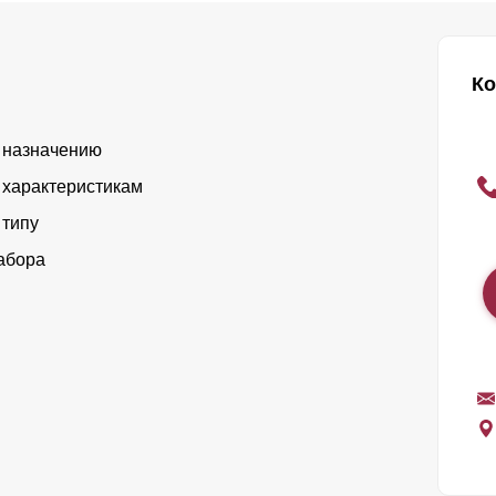
Ко
 назначению
 характеристикам
 типу
абора