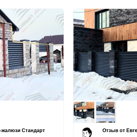
е-жалюзи Стандарт
Отзыв от Евг