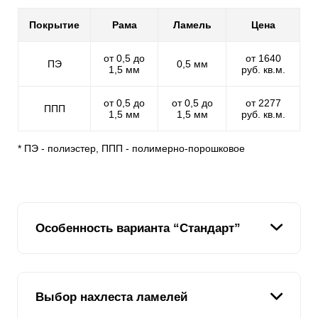
Покрытие
Рама
Ламель
Цена
от 0,5 до
от 1640
ПЭ
0,5 мм
1,5 мм
руб. кв.м.
от 0,5 до
от 0,5 до
от 2277
ППП
1,5 мм
1,5 мм
руб. кв.м.
* ПЭ - полиэстер, ППП - полимерно-порошковое
Особенность варианта “Стандарт”
Вариант "Стандарт" занимает главное место в нашей
Выбор нахлеста ламелей
линейке ограждений. Дизайн этого варианта