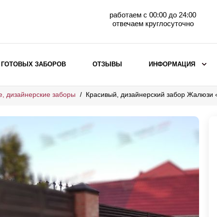
работаем с 00:00 до 24:00
отвечаем круглосуточно
 ГОТОВЫХ ЗАБОРОВ
ОТЗЫВЫ
ИНФОРМАЦИЯ
е, дизайнерские заборы
Красивый, дизайнерский забор Жалюзи
ВЫБОР ПО МАТЕРИАЛУ
Заборы с кирпичными столбами
Заборы из евроштакетника
горизонтального
Металлические заборы для дачи
Забор жалюзи с кирпичными столбами
Металлические заборы
Металлические ограждения