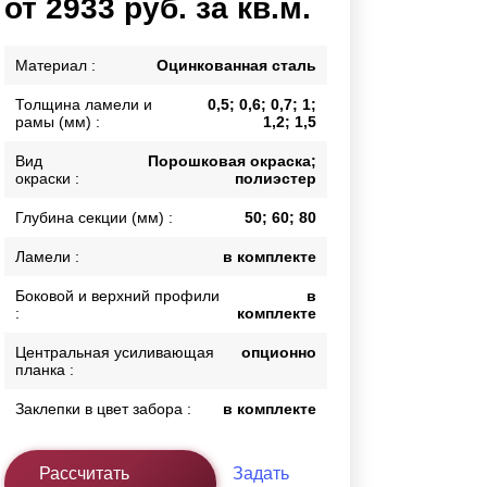
от 2933 руб. за кв.м.
Каркасы ворот
Калитки
Материал :
Оцинкованная сталь
Входные группы
Толщина ламели и
0,5; 0,6; 0,7; 1;
рамы (мм) :
1,2; 1,5
ВСЕ ДЛЯ ЗАБОРА
Вид
Порошковая окраска;
окраски :
полиэстер
Панели для забора
Глубина секции (мм) :
50; 60; 80
Ламели :
в комплекте
Боковой и верхний профили
в
:
комплекте
Центральная усиливающая
опционно
планка :
Заклепки в цвет забора :
в комплекте
Рассчитать
Задать