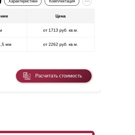
Характеристики
Комплектация
ение
Цена
Покр
м
от 1713 руб. кв.м.
П
1,5 мм
от 2262 руб. кв.м.
ПП
* ПЭ - поли
Расчитать стоимость
Подробнее