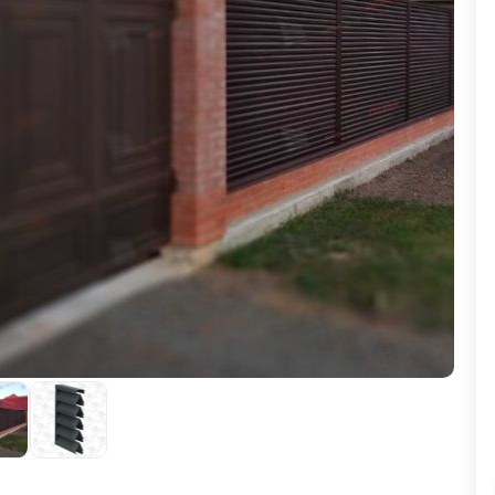
ВЫБОР ПО ХАРАКТЕРИСТИКАМ
Горизонтальные заборы
Высокие заборы
Красивые, дизайнерские заборы
ВЫБОР ПО СПОСОБУ МОНТАЖА
Заборы под ключ
Готовые заборы
Комплекты заборов-лего "сделай сам"
Быстровозводимые заборы