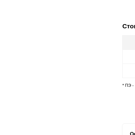
Сто
* ПЭ 
О