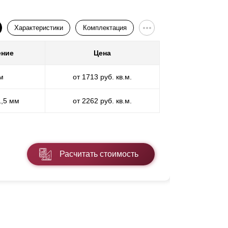
ле порошковой окраски.
Характеристики
Комплектация
статков. При работе со стальными листами
пленки, в противном случае при эксплуатации
ение
Цена
Покр
 ноу-хау и новейшие разработки мы можем
ество изделий от этого не страдает, но сроки
м
от 1713 руб. кв.м.
П
льные элементы, которые значительно
 и фактуры для листов толщиной 0,6 мм и
1,5 мм
от 2262 руб. кв.м.
ПП
циалистами в специально оборудованном
* ПЭ - поли
го технологического процесса это не
изводства. Для такого вида покрытия в
Расчитать стоимость
Подробнее
шие разработки и современные технологии,
я. Вне зависимости от толщины стали можно
лагодаря чему ограждение гармонично
вое покрытие, толщиной 60—100 микрон,
оррозии и негативных внешних факторов.
по сравнению с аналогом с