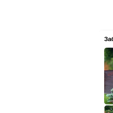
оп
чт
за
це
кр
Ве
и 
эк
тр
ил
Мо
Дл
на
За
вы
ще
аб
ус
«
О
на
По
Да
по
Кл
пр
ну
гл
сл
По
по
ог
По
од
Бл
(вн