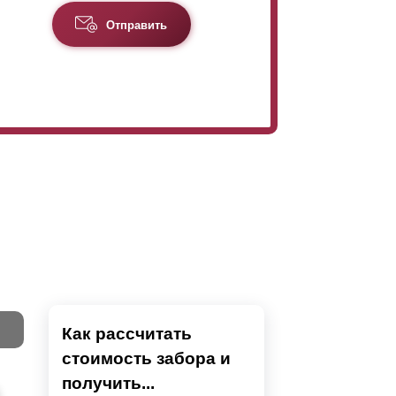
Отправить
Как рассчитать
стоимость забора и
Тест
получить...
Секци
Высок
Наши 
Выбра