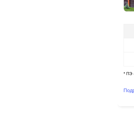
од
Пр
ос
го
воп
мо
уп
вы
По
* ПЭ
це
на
Под
пр
чт
вы
вп
эф
К 