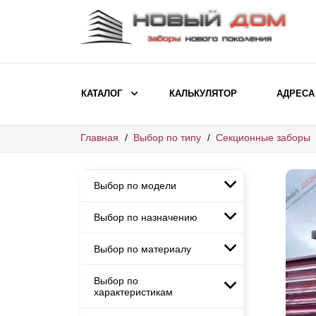
КАТАЛОГ
КАЛЬКУЛЯТОР
АДРЕСА
Главная
Выбор по типу
Секционные заборы
ВЫБОР ПО МОДЕЛИ
Заборы Ранчо
Выбор по модели
Заборы Хай-тек
Заборы Классика
Выбор по назначению
Заборы Ранчо
Заборы Жалюзи
Заборы Хай-тек
Выбор по материалу
Заборы и ограждения для
Заборы Классика
детских садов
ВЫБОР ПО НАЗНАЧЕНИЮ
Заборы Жалюзи
Выбор по
Заборы с кирпичными столбами
Заборы для дачи
характеристикам
Заборы и ограждения для детских
Заборы из евроштакетника
Элитные заборы для коттеджей
садов