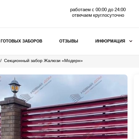
работаем с 00:00 до 24:00
отвечаем круглосуточно
 ГОТОВЫХ ЗАБОРОВ
ОТЗЫВЫ
ИНФОРМАЦИЯ
Секционный забор Жалюзи «Модерн»
ВЫБОР ПО МАТЕРИАЛУ
Заборы с кирпичными столбами
Заборы из евроштакетника
горизонтального
Металлические заборы для дачи
Забор жалюзи с кирпичными столбами
Металлические заборы
Металлические ограждения