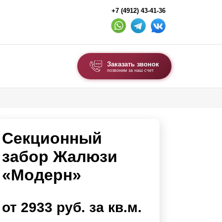
+7 (4912) 43-41-36
Заказать звонок
позвоним за наш счет
ВЫБОР ПО ТИПУ
Модульные заборы и ограждения
Секционный
Комбинированные заборы
Секционные заборы
забор Жалюзи
«Модерн»
ВОРОТА И КАЛИТКИ
Ворота откатные
от 2933 руб. за кв.м.
Ворота распашные
Ворота складные гармошка