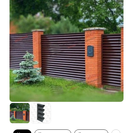
применить все имеющиеся у нас технологии,
которые влияют на быстровозводимость забора. То
есть вы получаете такой же качественный забор, но
на его монтаж придется потратить чуть больше
времени и сил. Так же есть ограничения в некоторых
других аспектах. В таком варианте покрытия
доступны не все цвета, а именно используются
только самые популярные из палитры Ral.
Присутствует и ограничение по толщине металла.
Такая сталь идет только в толщине 0,5 мм. Если же
потребуется толщина металла от 0,7 мм, обратите
внимание на полимерно-порошковое покрытие.
Порошковый окрас мы выполняем сами в
специальной покрасочной камере. Мы сначала
изготавливаем все детали забора, а потом уже
красим в нужный вам цвет. В данном случае нет
никаких ограничений по производству и цветам.
Доступен металл любой толщины от 0,5 мм. Так же
делаем отверстия в ламелях на лазерном станке, что
увеличивает скорость монтажа забора и снижает
трудозатраты.