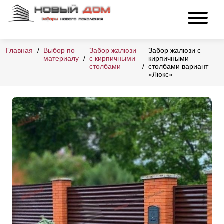
Главная
Выбор по
Забор жалюзи
Забор жалюзи с
материалу
с кирпичными
кирпичными
столбами
столбами вариант
«Люкс»