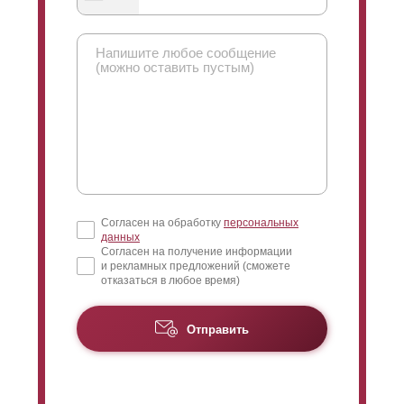
нахлеста есть, ведь в первую очередь он влияет на
угол обзора вашего участка и дома. Когда смотрят
снаружи, то взгляд модно направить только вверх. И
вот тут как раз регулируется угол, чем больше
нахлест тем меньше можно рассмотреть. Когда вы
смотрите со стороны участка, то взгляд направляется
сверху вниз, то есть можно взглянуть что происходит
возле забора. Если
ламели
размещены в стык, то в
принципе этого достаточно, чтобы практически
полностью закрыть обзор участка. Но, иногда есть
необходимость сделать его совсем минимальным,
Согласен на обработку
персональных
это достигается путем увеличения нахлеста.
данных
Согласен на получение информации
и рекламных предложений (сможете
отказаться в любое время)
Отправить